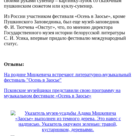
своими руками сувенир – картинку-лубок со сказочным
пушкинским сюжетом или куклу-сувенир.
Из России участником фестиваля «Осень в Заосье», кроме
Пушкинского Заповедника, был еще музей-заповедник
Ф. И. Тютчева «Овстуг», что, по мнению директора
Государственного музея истории белорусской литературы
С. И. Усика, впервые придало фестивалю международный
статус.
Отзывы:
На родине Мицкевича встречают литературно-музыкальный
фестиваль "Осень в Заосье"
Псковские музейщики представили свою программу на
музыкальном фестивале «Осень в Заосье»