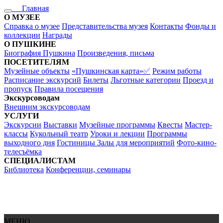
Главная
О МУЗЕЕ
Справка о музее
Представительства музея
Контакты
Фонды и
коллекции
Награды
О ПУШКИНЕ
Биография Пушкина
Произведения, письма
ПОСЕТИТЕЛЯМ
Музейные объекты
«Пушкинская карта»✅
Режим работы
Расписание экскурсий
Билеты
Льготные категории
Проезд и
пропуск
Правила посещения
Экскурсоводам
Внешним экскурсоводам
УСЛУГИ
Экскурсии
Выставки
Музейные программы
Квесты
Мастер-
классы
Кукольный театр
Уроки и лекции
Программы
выходного дня
Гостиницы
Залы для мероприятий
Фото-кино-
телесъёмка
СПЕЦИАЛИСТАМ
Библиотека
Конференции, семинары
МЕНЮ