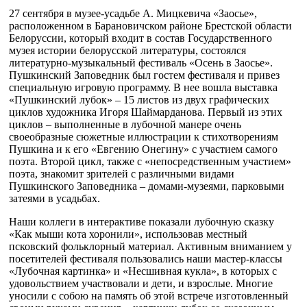
27 сентября в музее-усадьбе А. Мицкевича «Заосье»,
расположенном в Барановичском районе Брестской области
Белоруссии, который входит в состав Государственного
музея истории белорусской литературы, состоялся
литературно-музыкальный фестиваль «Осень в Заосье».
Пушкинский Заповедник был гостем фестиваля и привез
специальную игровую программу. В нее вошла выставка
«Пушкинский лубок» – 15 листов из двух графических
циклов художника Игоря Шаймарданова. Первый из этих
циклов – выполненные в лубочной манере очень
своеобразные сюжетные иллюстрации к стихотворениям
Пушкина и к его «Евгению Онегину» с участием самого
поэта. Второй цикл, также с «непосредственным участием»
поэта, знакомит зрителей с различными видами
Пушкинского Заповедника – домами-музеями, парковыми
затеями в усадьбах.
Наши коллеги в интерактиве показали лубочную сказку
«Как мыши кота хоронили», использовав местный
псковский фольклорный материал. Активным вниманием у
посетителей фестиваля пользовались наши мастер-классы
«Лубочная картинка» и «Несшивная кукла», в которых с
удовольствием участвовали и дети, и взрослые. Многие
уносили с собою на память об этой встрече изготовленный