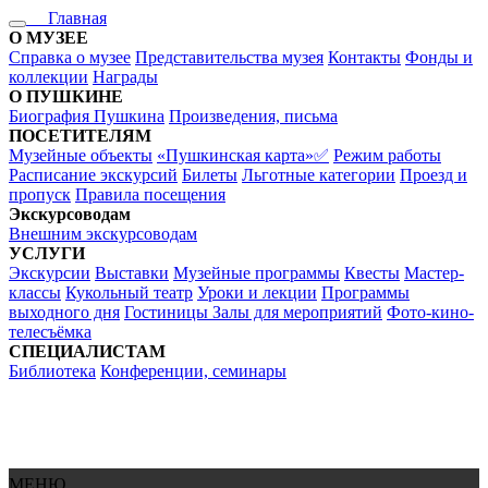
Главная
О МУЗЕЕ
Справка о музее
Представительства музея
Контакты
Фонды и
коллекции
Награды
О ПУШКИНЕ
Биография Пушкина
Произведения, письма
ПОСЕТИТЕЛЯМ
Музейные объекты
«Пушкинская карта»✅
Режим работы
Расписание экскурсий
Билеты
Льготные категории
Проезд и
пропуск
Правила посещения
Экскурсоводам
Внешним экскурсоводам
УСЛУГИ
Экскурсии
Выставки
Музейные программы
Квесты
Мастер-
классы
Кукольный театр
Уроки и лекции
Программы
выходного дня
Гостиницы
Залы для мероприятий
Фото-кино-
телесъёмка
СПЕЦИАЛИСТАМ
Библиотека
Конференции, семинары
МЕНЮ