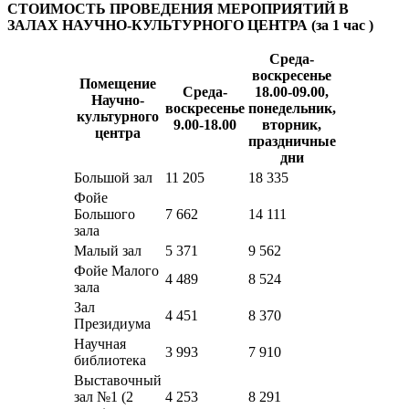
СТОИМОСТЬ ПРОВЕДЕНИЯ МЕРОПРИЯТИЙ В
ЗАЛАХ НАУЧНО-КУЛЬТУРНОГО ЦЕНТРА (за 1 час
)
Среда-
воскресенье
Помещение
Среда-
18.00-09.00,
Научно-
воскресенье
понедельник,
культурного
9.00-18.00
вторник,
центра
праздничные
дни
Большой зал
11 205
18 335
Фойе
Большого
7 662
14 111
зала
Малый зал
5 371
9 562
Фойе Малого
4 489
8 524
зала
Зал
4 451
8 370
Президиума
Научная
3 993
7 910
библиотека
Выставочный
зал №1 (2
4 253
8 291