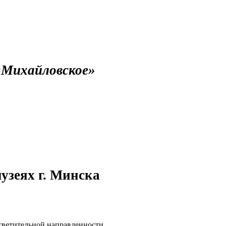
«Михайловское»
узеях г. Минска
светительной направленности.