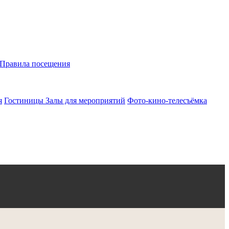
Правила посещения
я
Гостиницы
Залы для мероприятий
Фото-кино-телесъёмка