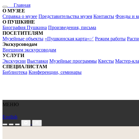
Главная
О МУЗЕЕ
Справка о музее
Представительства музея
Контакты
Фонды и к
О ПУШКИНЕ
Биография Пушкина
Произведения, письма
ПОСЕТИТЕЛЯМ
Музейные объекты
«Пушкинская карта»✅
Режим работы
Распи
Экскурсоводам
Внешним экскурсоводам
УСЛУГИ
Экскурсии
Выставки
Музейные программы
Квесты
Мастер-кл
СПЕЦИАЛИСТАМ
Библиотека
Конференции, семинары
МЕНЮ
English