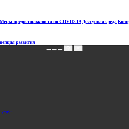
Меры предосторожности по COVID‑19
Доступная среда
Конц
цепция развития