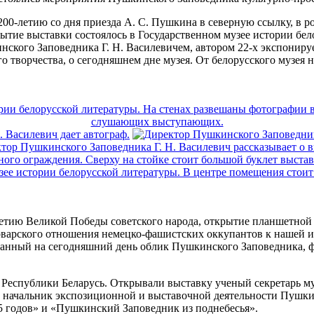
00-летию со дня приезда А. С. Пушкина в северную ссылку, в 
ие выставки состоялось в Государственном музее истории бело
инского Заповедника Г. Н. Василевичем, автором 22-х экспониру
его творчества, о сегодняшнем дне музея. От белорусского музе
етию Великой Победы советского народа, открытие планшетной
рварского отношения немецко-фашистских оккупантов к нашей ис
зданный на сегодняшний день облик Пушкинского Заповедника, 
 Республики Беларусь. Открывали выставку ученый секретарь м
ел начальник экспозиционной и выставочной деятельности Пушки
 годов» и «Пушкинский Заповедник из поднебесья».