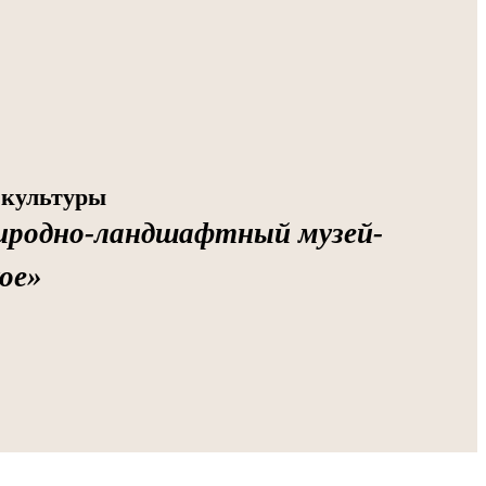
 культуры
иродно-ландшафтный музей-
ое»