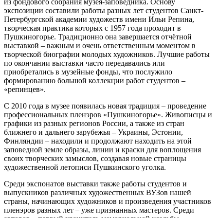
из фондового собрания музея-заповедника. Основу
экспозиции составили работы разных лет студентов Санкт-
Петербургской академии художеств имени Ильи Репина,
творческая практика которых с 1957 года проходит в
Пушкиногорье. Традиционно она завершается отчётной
выставкой – важным и очень ответственным моментом в
творческой биографии молодых художников. Лучшие работы
по окончании выставки часто передавались или
приобретались в музейные фонды, что послужило
формированию большой коллекции работ студентов –
«репинцев».
С 2010 года в музее появилась новая традиция – проведение
профессиональных пленэров «Пушкиногорье». Живописцы и
графики из разных регионов России, а также из стран
ближнего и дальнего зарубежья – Украины, Эстонии,
Финляндии – находили и продолжают находить на этой
заповедной земле образы, линии и краски для воплощения
своих творческих замыслов, создавая новые страницы
художественной летописи Пушкинского уголка.
Среди экспонатов выставки также работы студентов и
выпускников различных художественных ВУЗов нашей
страны, начинающих художников и произведения участников
пленэров разных лет – уже признанных мастеров. Среди