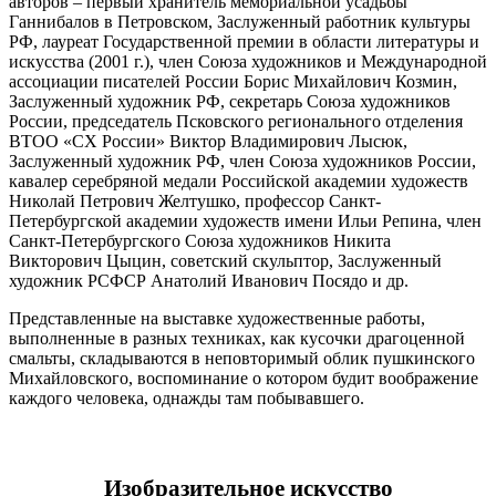
авторов – первый хранитель мемориальной усадьбы
Ганнибалов в Петровском, Заслуженный работник культуры
РФ, лауреат Государственной премии в области литературы и
искусства (2001 г.), член Союза художников и Международной
ассоциации писателей России Борис Михайлович Козмин,
Заслуженный художник РФ, секретарь Союза художников
России, председатель Псковского регионального отделения
ВТОО «СХ России» Виктор Владимирович Лысюк,
Заслуженный художник РФ, член Союза художников России,
кавалер серебряной медали Российской академии художеств
Николай Петрович Желтушко, профессор Санкт-
Петербургской академии художеств имени Ильи Репина, член
Санкт-Петербургского Союза художников Никита
Викторович Цыцин, советский скульптор, Заслуженный
художник РСФСР Анатолий Иванович Посядо и др.
Представленные на выставке художественные работы,
выполненные в разных техниках, как кусочки драгоценной
смальты, складываются в неповторимый облик пушкинского
Михайловского, воспоминание о котором будит воображение
каждого человека, однажды там побывавшего.
Изобразительное искусство