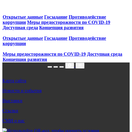
Открытые данные
Госзадание
Противодействие
коррупции
Меры предосторожности по COVID‑19
Доступная среда
Концепция развития
Открытые данные
Госзадание
Противодействие
коррупции
Меры предосторожности по COVID‑19
Доступная среда
Концепция развития
Карта сайта
Новости и события
Выставки
Ссылки
СМИ о нас