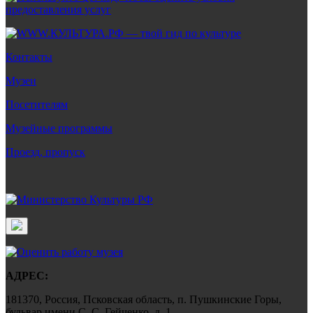
Контакты
Музеи
Посетителям
Музейные программы
Проезд, пропуск
АДРЕС:
181370, Россия, Псковская область, п. Пушкинские Горы,
бульвар имени С. С. Гейченко, д. 1