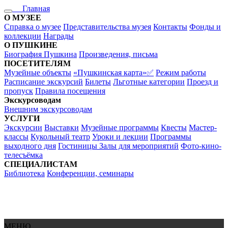
Главная
О МУЗЕЕ
Справка о музее
Представительства музея
Контакты
Фонды и
коллекции
Награды
О ПУШКИНЕ
Биография Пушкина
Произведения, письма
ПОСЕТИТЕЛЯМ
Музейные объекты
«Пушкинская карта»✅
Режим работы
Расписание экскурсий
Билеты
Льготные категории
Проезд и
пропуск
Правила посещения
Экскурсоводам
Внешним экскурсоводам
УСЛУГИ
Экскурсии
Выставки
Музейные программы
Квесты
Мастер-
классы
Кукольный театр
Уроки и лекции
Программы
выходного дня
Гостиницы
Залы для мероприятий
Фото-кино-
телесъёмка
СПЕЦИАЛИСТАМ
Библиотека
Конференции, семинары
МЕНЮ