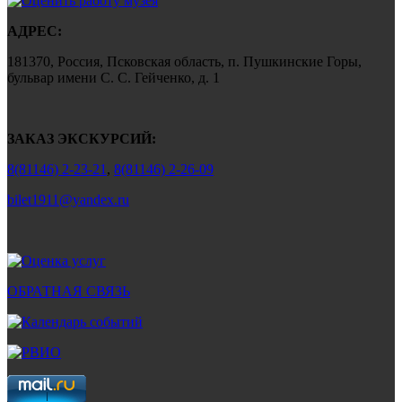
АДРЕС:
181370, Россия, Псковская область, п. Пушкинские Горы,
бульвар имени С. С. Гейченко, д. 1
ЗАКАЗ ЭКСКУРСИЙ:
8(81146) 2-23-21
,
8(81146) 2-26-09
bilet1911@yandex.ru
ОБРАТНАЯ СВЯЗЬ