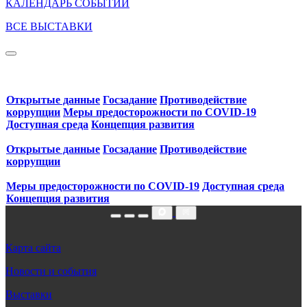
КАЛЕНДАРЬ СОБЫТИЙ
ВСЕ ВЫСТАВКИ
Открытые данные
Госзадание
Противодействие
коррупции
Меры предосторожности по COVID‑19
Доступная среда
Концепция развития
Открытые данные
Госзадание
Противодействие
коррупции
Меры предосторожности по COVID‑19
Доступная среда
Концепция развития
Карта сайта
Новости и события
Выставки