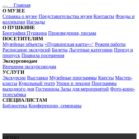
Главная
О МУЗЕЕ
Справка о музее
Представительства музея
Контакты
Фонды и
коллекции
Награды
О ПУШКИНЕ
Биография Пушкина
Произведения, письма
ПОСЕТИТЕЛЯМ
Музейные объекты
«Пушкинская карта»✅
Режим работы
Расписание экскурсий
Билеты
Льготные категории
Проезд и
пропуск
Правила посещения
Экскурсоводам
Внешним экскурсоводам
УСЛУГИ
Экскурсии
Выставки
Музейные программы
Квесты
Мастер-
классы
Кукольный театр
Уроки и лекции
Программы
выходного дня
Гостиницы
Залы для мероприятий
Фото-кино-
телесъёмка
СПЕЦИАЛИСТАМ
Библиотека
Конференции, семинары
МЕНЮ