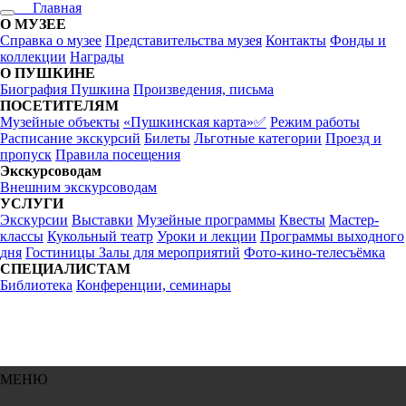
Главная
О МУЗЕЕ
Справка о музее
Представительства музея
Контакты
Фонды и
коллекции
Награды
О ПУШКИНЕ
Биография Пушкина
Произведения, письма
ПОСЕТИТЕЛЯМ
Музейные объекты
«Пушкинская карта»✅
Режим работы
Расписание экскурсий
Билеты
Льготные категории
Проезд и
пропуск
Правила посещения
Экскурсоводам
Внешним экскурсоводам
УСЛУГИ
Экскурсии
Выставки
Музейные программы
Квесты
Мастер-
классы
Кукольный театр
Уроки и лекции
Программы выходного
дня
Гостиницы
Залы для мероприятий
Фото-кино-телесъёмка
СПЕЦИАЛИСТАМ
Библиотека
Конференции, семинары
МЕНЮ