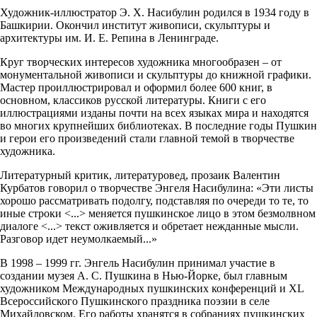
Художник-иллюстратор Э. Х. Насибулин родился в 1934 году в
Башкирии. Окончил институт живописи, скульптуры и
архитектуры им. И. Е. Репина в Ленинграде.
Круг творческих интересов художника многообразен – от
монументальной живописи и скульптуры до книжной графики.
Мастер проиллюстрировал и оформил более 600 книг, в
основном, классиков русской литературы. Книги с его
иллюстрациями изданы почти на всех языках мира и находятся
во многих крупнейших библиотеках. В последние годы Пушкин
и герои его произведений стали главной темой в творчестве
художника.
Литературный критик, литературовед, прозаик Валентин
Курбатов говорил о творчестве Энгеля Насибулина: «Эти листы
хорошо рассматривать подолгу, подставляя по очереди то те, то
иные строки <...> меняется пушкинское лицо в этом безмолвном
диалоге <...> текст оживляется и обретает нежданные мысли.
Разговор идет неумолкаемый...»
В 1998 – 1999 гг. Энгель Насибулин принимал участие в
создании музея А. С. Пушкина в Нью-Йорке, был главным
художником Международных пушкинских конференций и XL
Всероссийского Пушкинского праздника поэзии в селе
Михайловском. Его работы хранятся в собраниях пушкинских