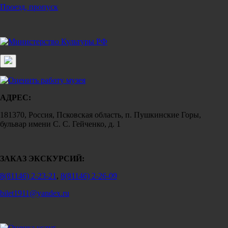
Проезд, пропуск
АДРЕС:
181370, Россия, Псковская область, п. Пушкинские Горы,
бульвар имени С. С. Гейченко, д. 1
ЗАКАЗ ЭКСКУРСИЙ:
8(81146) 2-23-21
,
8(81146) 2-26-09
bilet1911@yandex.ru